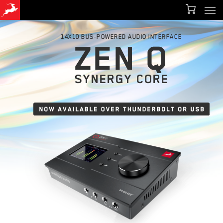
Men
Skip
Menu
to
14X10 BUS-POWERED AUDIO INTERFACE
main
ZEN Q
content
SYNERGY CORE