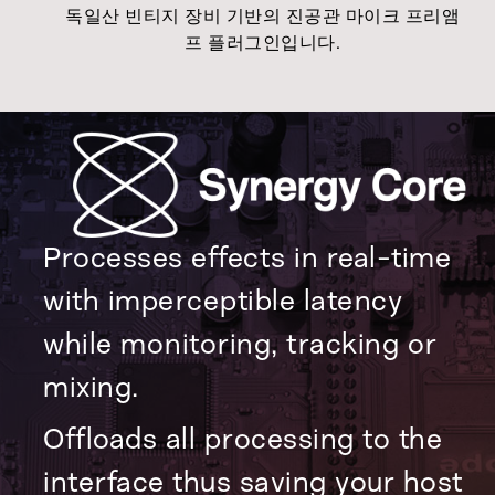
독일산 빈티지 장비 기반의 진공관 마이크 프리앰
프 플러그인입니다.
Processes effects in real-time
with imperceptible latency
while monitoring, tracking or
mixing.
Offloads all processing to the
interface thus saving your host