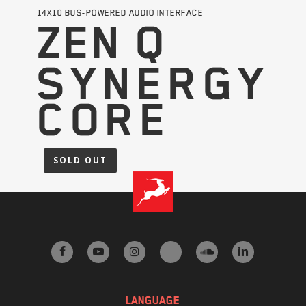
14X10 BUS-POWERED AUDIO INTERFACE
ZEN Q
SYNERGY
CORE
SOLD OUT
facebook
youtube
instagram
tiktok
soundcloud
linkedin
LANGUAGE